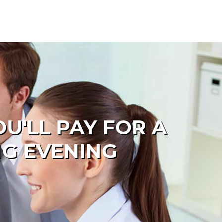
U'LL PAY FOR A
G EVENING