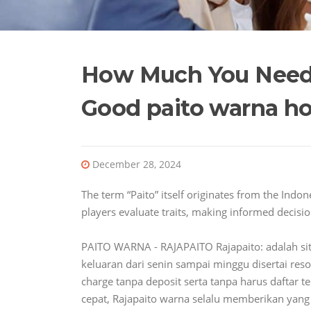
How Much You Need T
Good paito warna h
December 28, 2024
The term “Paito” itself originates from the Indon
players evaluate traits, making informed decisio
PAITO WARNA - RAJAPAITO Rajapaito: adalah si
keluaran dari senin sampai minggu disertai res
charge tanpa deposit serta tanpa harus daftar te
cepat, Rajapaito warna selalu memberikan yan