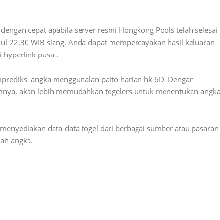
 dengan cepat apabila server resmi Hongkong Pools telah selesai
kul 22.30 WIB siang. Anda dapat mempercayakan hasil keluaran
 hyperlink pusat.
prediksi angka menggunalan paito harian hk 6D. Dengan
umnya, akan lebih memudahkan togelers untuk menentukan angk
 menyediakan data-data togel dari berbagai sumber atau pasaran
lah angka.